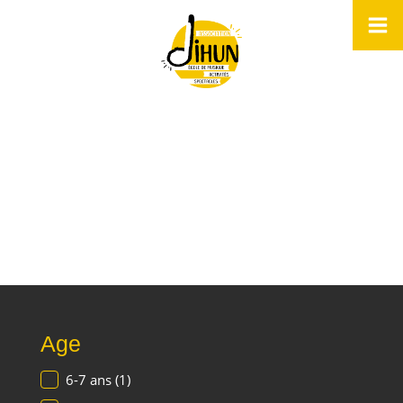
Toutes nos activités
Culturelles et
artistiques
Age
6-7 ans
(1)